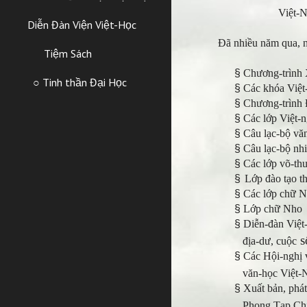
Việt-
Diễn Đàn Viện Việt-Học
Đã nhiều năm qua, n
Tiệm Sách
§
Chương-trình
○ Tinh thần Đại Học
§
Các khóa Việt
§
Chương-trình
§
Các lớp Việt-
§
Câu lạc-bộ v
§
Câu lạc-bộ nh
§
Các lớp võ-thu
§
Lớp đào tạo t
§
Các lớp chữ 
§
Lớp chữ Nho
§
Diễn-đàn Việt-
s
địa-dư, cuộc
§
Các Hội-nghị 
văn-học Việt-N
§
Xuất bản, phá
Phong Tạp Chí