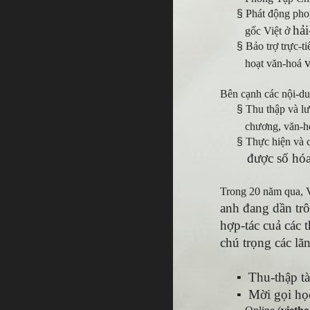
§
Phát động phon
hải
gốc Việt ở
§
Bảo trợ trực-t
hoạt văn-hoá
Bên cạnh các nội-du
§
Thu thập và lư
chương, văn-h
§
Thực hiện và c
được số hóa,
Trong 20 năm qua, V
anh đang dần trô
hợp-tác cuả các 
chú trọng các lã
▪
Thu-thập tà
▪
Mời gọi họ