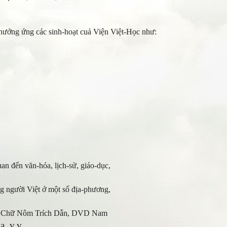
 hưởng ứng các sinh-hoạt cuả Viện Việt-Học như:
uan đến văn-hóa, lịch-sử, giáo-dục,
g người Việt ở một số địa-phương,
Điển Chữ Nôm Trích Dẫn, DVD Nam
oa, v.v…