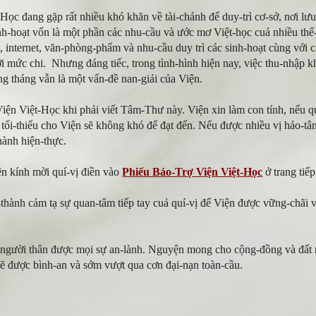
Học đang gặp rất nhiều khó khăn về tài-chánh để duy-trì cơ-sở, nơi lưu g
nh-hoạt vốn là một phần các nhu-cầu và ước mơ Việt-học cuả nhiều thế-
, internet, văn-phòng-phẩm và nhu-cầu duy trì các sinh-hoạt cùng với c
 mức chi. Nhưng đáng tiếc, trong tình-hình hiện nay, việc thu-nhập khi
ng tháng vẫn là một vấn-đề nan-giải của Viện.
iện Việt-Học khi phải viết Tâm-Thư này. Viện xin làm con tính, nếu 
ối-thiểu cho Viện sẽ không khó để đạt đến. Nếu được nhiều vị hảo-tâ
thành hiện-thực.
ện kính mời quí-vị điền vào
Phiếu Bảo-Trợ Viện Việt-Học
ở trang tiếp
thành cảm tạ sự quan-tâm tiếp tay cuả quí-vị để Viện được vững-chãi 
à người thân được mọi sự an-lành. Nguyện mong cho cộng-đồng và đất
sẽ được bình-an và sớm vượt qua cơn đại-nạn toàn-cầu.