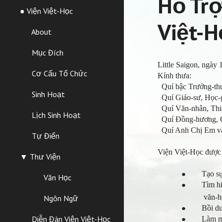
Hỗ Trợ
● Viện Việt-Học
Việt-H
About
Mục Đích
Little Saigon, ngày
Cơ Cấu Tổ Chức
Kính thưa:
Quí bậc Trưởng-thư
Sinh Hoạt
Quí Giáo-sư, Học-g
Quí Văn-nhân, Thi-
Lịch Sinh Hoạt
Quí Đồng-hương, Qu
Quí Anh Chị Em và
Tự Điển
Viện Việt-Học được
▼ Thư Viện
Tạo sự cảm
●
Văn Học
Tìm hiểu v
●
văn-
Ngôn Ngữ
Bồi dưỡng 
●
Diễn Đàn Viện Việt-Học
Làm môi-tr
●