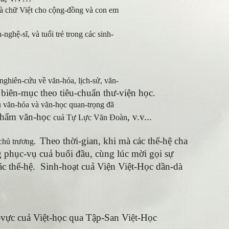
 và chữ Việt cho cộng-đồng và con em
nghệ-sĩ, và tuổi trẻ trong các sinh-
 nghiên-cứu về văn-hóa, lịch-sử, văn-
biên-mục theo tiêu-chuẩn thư-viện học.
u văn-hóa và văn-học quan-trọng đã
-phẩm văn-học
, v.v...
cuả Tự Lực Văn Đoàn
Theo thời-gian, khi mà các thế-hệ cha
 chủ trương.
ng phục-vụ cuả buổi đầu, cùng lúc mời gọi sự
các thế-hệ. Sinh-hoạt cuả Viện Việt-Học dần-dà
-vực cuả Việt-học qua Tập-San Việt-Học