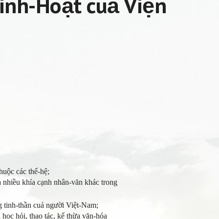
Sinh-Hoạt cuả Viện
huộc các thế-hệ;
 nhiều khía cạnh nhân-văn khác trong
 tinh-thần cuả người Việt-Nam;
ọc hỏi, thao tác, kế thừa văn-hóa