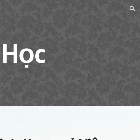
ion
 Học