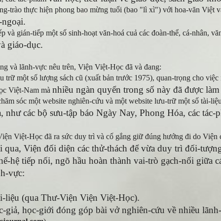
g-trào thực hiện phong bao mừng tuổi (bao "lì xì") với hoa-văn Việt
-ngoại.
iếp và gián-tiếp một số sinh-hoạt văn-hoá cuả các đoàn-thể, cá-nhân, văn-
và giáo-dục.
ng và lãnh-vực nêu trên, Viện Việt-Học đã và đang:
u trữ một số lượng sách cũ (xuất bản trước 1975), quan-trọng cho việc
nhiều ngàn quyển trong số này đã được làm 
ọc Việt-Nam mà
hăm sóc một website nghiên-cứu và một website lưu-trữ một số tài-liệ
 như các bộ sưu-tập báo Ngày Nay, Phong Hóa, các tác
iện Việt-Học đã ra sức duy trì và cố gắng giữ đúng hướng đi do Viện
i qua, Viện đối diện các thử-thách để vừa duy trì đối-tượ
thế-hệ tiếp nối, ngõ hầu hoàn thành vai-trò gạch-nối giữa 
nh-vực:
i-liệu (qua Thư-Viện Viện Việt-Học).
c-giả, học-giới đóng góp bài vở nghiên-cứu về nhiều lãnh