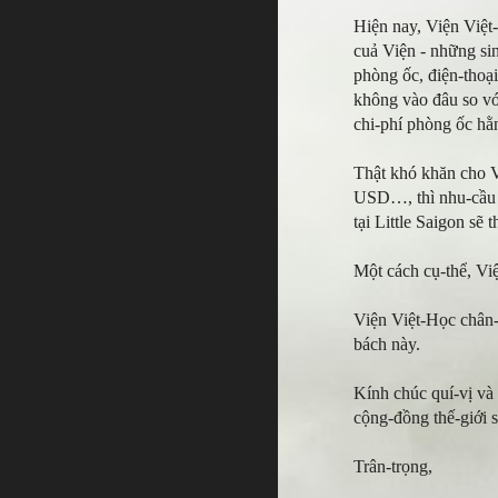
Hiện nay, Viện Việt-
cuả Viện - những si
phòng ốc, điện-thoại
không vào đâu so với
chi-phí phòng ốc hằ
Thật khó khăn cho V
USD…, thì nhu-cầu t
tại Little Saigon sẽ 
Một cách cụ-thể, Vi
Viện Việt-Học chân-
bách này.
Kính chúc quí-vị v
cộng-đồng thế-giới 
Trân-trọng,