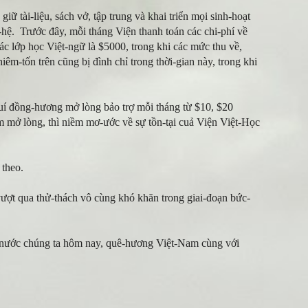
iữ tài-liệu, sách vở, tập trung và khai triển mọi sinh-hoạt
hệ. Trước đây, mỗi tháng Viện thanh toán các chi-phí về
ác lớp học Việt-ngữ là $5000, trong khi các mức thu về,
êm-tốn trên cũng bị đình chỉ trong thời-gian này, trong khi
quí đồng-hương mở lòng bảo trợ mỗi tháng từ $10, $20
m mở lòng, thì niềm mơ-ước về sự tồn-tại cuả Viện Việt-Học
 theo.
vượt qua thử-thách vô cùng khó khăn trong giai-đoạn bức-
 nước chúng ta hôm nay, quê-hương Việt-Nam cùng với