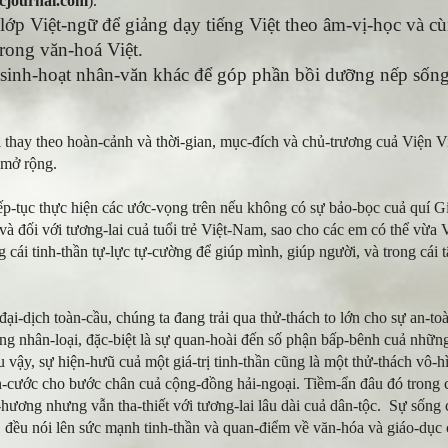
ocjournal.com
).
 lớp Việt-ngữ để giảng dạy tiếng Việt theo âm-vị-học và c
trong văn-hoá Việt.
c sinh-hoạt nhân-văn khác để góp phần bồi dưỡng nếp sống
i thay theo hoàn-cảnh và thời-gian, mục-đích và chủ-trương cuả Viện 
 mở rộng.
iếp-tục thực hiện các ước-vọng trên nếu không có sự bảo-bọc cuả quí G
và đối với tương-lai cuả tuổi trẻ Việt-Nam, sao cho các em có thể vừa
 cái tinh-thần tự-lực tự-cường để giúp mình, giúp người, và trong cái
 đại-dịch toàn-cầu, chúng ta đang trải qua thử-thách to lớn cho sự an
g nhân-loại, đặc-biệt là sự quan-hoài đến số phận bấp-bênh cuả những
 vậy, sự hiện-hưũ cuả một giá-trị tinh-thần cũng là một thử-thách vô-hì
-cước cho bước chân cuả cộng-đồng hải-ngoại. Tiềm-ẩn đâu đó trong c
ương nhưng vẫn tha-thiết với tương-lai lâu dài cuả dân-tộc. Sự sống c
 đều nói lên sức mạnh tinh-thần và quan-điểm về văn-hóa và giáo-dục 