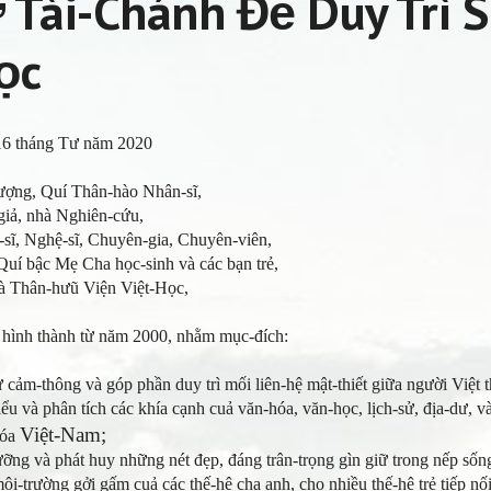
 Tài-Chánh Để Duy Trì 
ọc
 16 tháng Tư năm 2020
ợng, Quí Thân-hào Nhân-sĩ,
iả, nhà Nghiên-cứu,
sĩ, Nghệ-sĩ, Chuyên-gia, Chuyên-viên,
í bậc Mẹ Cha học-sinh và các bạn trẻ,
 Thân-hưũ Viện Việt-Học,
 hình thành từ năm 2000, nhằm mục-đích:
-thông và góp phần duy trì mối liên-hệ mật-thiết giữa người Việt t
à phân tích các khía cạnh cuả văn-hóa, văn-học, lịch-sử, địa-dư, và
Việt-Nam;
hóa
và phát huy những nét đẹp, đáng trân-trọng gìn giữ trong nếp sống
ường gởi gấm cuả các thế-hệ cha anh, cho nhiều thế-hệ trẻ tiếp nối h