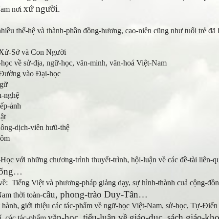
xứ người.
Nam nơi
hiều thế-hệ và thành-phần đồng-hương, cao-niên cũng như tuổi trẻ đã
 Xứ-Sở và Con Người
-học về sử-địa, ngữ-học, văn-minh, văn-hoá Việt-Nam
 Đường vào Đại-học
ngữ
ăn-nghệ
iếp-ảnh
ật
hông-dịch-viên hưũ-thệ
Nôm
Học với những chương-trình thuyết-trình, hội-luận về các đề-tài liên-q
ống…
về: Tiếng Việt và phương-pháp giảng dạy, sự hình-thành cuả cộng-đồn
cầu, phong-trào Duy-Tân…
am thời toàn-
t hành, giới thiệu các tác-phẩm về ngữ-học Việt-Nam, sử-học, Tự-
văn-học, tiểu-luận về giáo-dục, sách giáo-kh
, các tác-phẩm