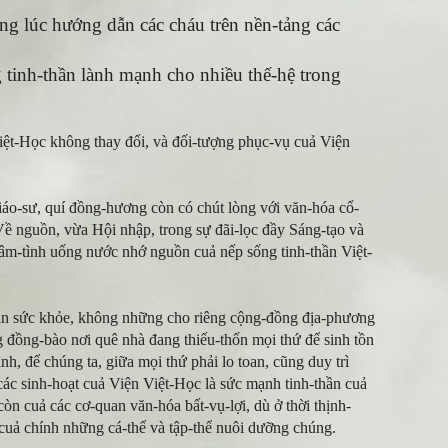
ùng lúc hướng dẫn các cháu trên nền-tảng các
 tinh-thần lành mạnh cho nhiều thế-hệ trong
Việt-Học không thay đổi, và đối-tượng phục-vụ cuả Viện
iáo-sư, quí đồng-hương còn có chút lòng với văn-hóa cổ-
 Về nguồn, vừa Hội nhập, trong sự đãi-lọc đầy Sáng-tạo và
 tâm-tình uống nước nhớ nguồn cuả nếp sống tinh-thần Việt-
-toàn sức khỏe, không những cho riêng cộng-đồng địa-phương
 đồng-bào nơi quê nhà đang thiếu-thốn mọi thứ để sinh tồn
nh, để chúng ta, giữa mọi thứ phải lo toan, cũng duy trì
ác sinh-hoạt cuả Viện Việt-Học là sức mạnh tinh-thần cuả
òn cuả các cơ-quan văn-hóa bất-vụ-lợi, dù ở thời thịnh-
cuả chính những cá-thể và tập-thể nuôi dưỡng chúng.