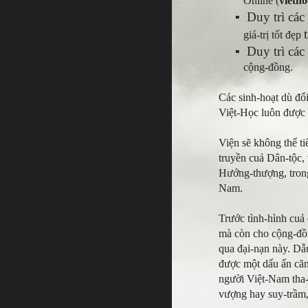
Online (
vieth
▪
Duy trì các
giá-trị tốt đẹp
▪
Duy trì cá
cộng-đồng.
Các sinh-hoạt dù đổ
Việt-Học luôn được
Viện sẽ không thể t
truyền cuả Dân-tộc, 
Hướng-thượng, trong
Nam.
Trước tình-hình cuả
mà còn cho cộng-đồn
qua đại-nạn này. Dẫu
được một dấu ấn căn
người Việt-Nam tha-h
vượng hay suy-trầm,