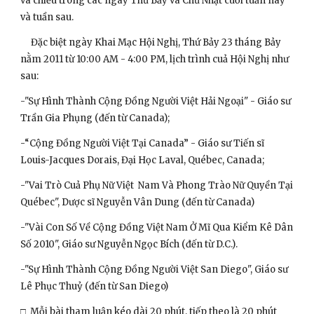
và chiều trong các ngày Thứ Bảy và Chủ Nhật cuối tuần này 
và tuần sau.
     Đặc biệt ngày Khai Mạc Hội Nghị, Thứ Bảy 23 tháng Bảy 
nằm 2011 từ 10:00 AM - 4:00 PM, lịch trình cuả Hội Nghị như 
sau:
-"Sự Hình Thành Cộng Đồng Người Việt Hải Ngoại" - Giáo sư 
Trần Gia Phụng (đến từ Canada);
-“Cộng Đồng Người Việt Tại Canada” - Giáo sư Tiến sĩ 
Louis-Jacques Dorais, Đại Học Laval, Québec, Canada;
-"Vai Trò Cuả Phụ Nữ Việt  Nam Và Phong Trào Nữ Quyền Tại 
Québec", Dược sĩ Nguyễn Vân Dung (đến từ Canada)
-"Vài Con Số Về Cộng Đồng Việt Nam Ở Mĩ Qua Kiểm Kê Dân 
Số 2010", Giáo sư Nguyễn Ngọc Bích (đến từ D.C.).
-"Sự Hình Thành Cộng Đồng Người Việt San Diego", Giáo sư 
Lê Phục Thuỷ (đến từ San Diego) 
□  Mỗi bài tham luận kéo dài 20 phút, tiếp theo là 20 phút 