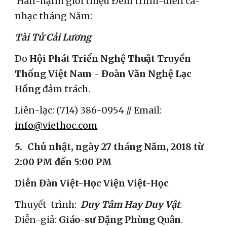
Hân-hạnh giới thiệu Đêm trình-diễn ca-
nhạc tháng Năm:
Tài Tử Cải Lương
Do 
Hội Phát Triển Nghệ Thuật Truyền 
Thống Việt Nam
 - 
Đoàn Văn Nghệ Lạc 
Hồng
 đảm trách.
Liên-lạc: (714) 386-0954 // Email: 
info@viethoc.com
5.
Chủ nhật, ngày 27 tháng Năm, 2018 từ 
2:00 PM đến 5:00 PM
Diễn Đàn Việt-Học Viện Việt-Học
Thuyết-trình:  
Duy Tâm Hay Duy Vật
.  
Diễn-giả: 
Giáo-sư Đặng Phùng Quân
.