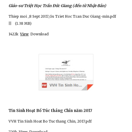
Giáo-sư Triệt Học Trần Đức Giang (đến từ Nhật-Bản)
Thiep moi _8 Sept 2017_Gs Triet Hoc Tran Duc Giang-min.pdf     
||    (1.38 MB)
1422k
View
  Download
Tin Sinh Hoạt Bổ Túc tháng Chín năm 2017
VVH Tin Sinh Hoat Bo Tuc thang Chin, 2017.pdf
720k
View
  Download