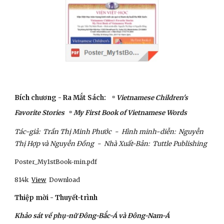
▫
Bích chương - Ra Mắt Sách: 
 Vietnamese Children's 
▫
Favorite Stories   
 My First Book of Vietnamese Words
Tác-giả:  Trần Thị Minh Phước  -  Hình minh-diễn:  Nguyễn 
Thị Hợp và Nguyễn Đồng  -  Nhà Xuất-Bản:  Tuttle Publishing
Poster_My1stBook-min.pdf
814k
View
  Download
Thiệp mời - Thuyết-trình
Khảo sát về phụ-nữ Đông-Bắc-Á và Đông-Nam-Á