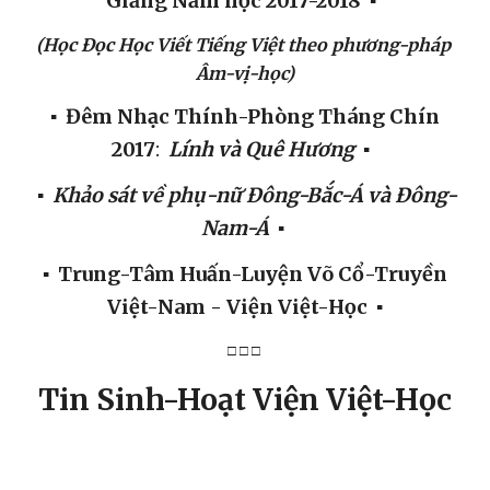
Giảng Năm học 2017-2018
▪  
(Học Đọc Học Viết Tiếng Việt theo phương-pháp 
Âm-vị-học)
 ▪  Đêm Nhạc Thính-Phòng Tháng Chín 
2017
:  
Lính và Quê Hương  
▪  
 ▪  
Khảo sát về phụ-nữ Đông-Bắc-Á và Đông-
Nam-Á
  ▪ 
 ▪  Trung-Tâm Huấn-Luyện Võ Cổ-Truyền 
Việt-Nam - Viện Việt-Học  ▪
□ □ □ 
Tin Sinh-Hoạt Viện Việt-Học