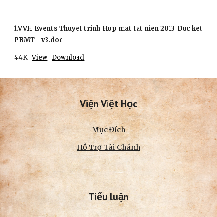
1.VVH_Events Thuyet trinh_Hop mat tat nien 2013_Duc ket
PBMT - v3.doc
44K
View
Download
Viện Việt Học
Mục Đích
Hỗ Trợ Tài Chánh
Tiểu luận