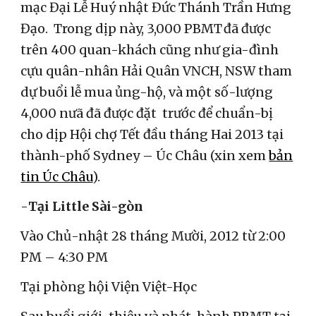
mạc Đại Lễ Huý nhật Đức Thánh Trần Hưng
Đạo. Trong dịp này, 3,000 PBMT
đã được
trên 400 quan-khách cũng như gia-đình
cựu quân-nhân Hải Quân VNCH, NSW tham
dự buổi lễ mua ủng-hộ, và một số-lượng
4,000 nưã đã được đặt trước để chuẩn-bị
cho dịp Hội chợ Tết đầu tháng Hai 2013 tại
thành-phố Sydney – Úc Châu (xin xem
bản
tin Úc Châu
).
-
Tại Little Sài-gòn
Vào Chủ-nhật 28 tháng Mười, 2012 từ 2:00
PM – 4:30 PM
Tại phòng hội Viện Việt-Học