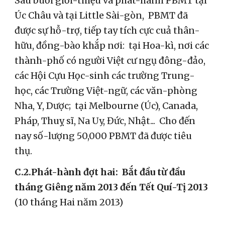
Sau buổi giới-thiệu và phát-hành PBMT tại
Úc Châu và tại Little Sài-gòn, PBMT đã
được sự hỗ-trợ, tiếp tay tích cực cuả thân-
hữu, đồng-bào khắp nơi: tại Hoa-kì, nơi các
thành-phố có người Việt cư ngụ đông-đảo,
các Hội Cựu Học-sinh các trường Trung-
học, các Trường Việt-ngữ, các văn-phòng
Nha, Y, Dược; tại Melbourne (Úc), Canada,
Pháp, Thuỵ sĩ, Na Uy, Đức, Nhật... Cho đến
nay số-lượng 50,000 PBMT đã được tiêu
thụ.
C.2.Phát-hành đợt hai: Bắt đầu từ đầu
tháng Giêng năm 2013 đến Tết Quí-Tị 2013
(10 tháng Hai năm 2013)