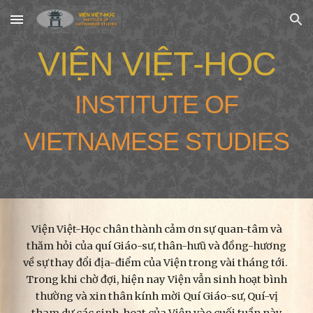
Skip to main content
Skip to navigation
V
IỆN
V
IỆT
-H
ỌC
INSTITUTE OF
VIETNAMESE STUDIES
Viện Việt-Học chân thành cảm ơn sự quan-tâm và
thăm hỏi của quí Giáo-sư, thân-hưũ và đồng-hương
về sự thay đổi địa-điểm của Viện trong vài tháng tới.
Trong khi chờ đợi, hiện nay Viện vẫn sinh hoạt bình
thường và xin thân kính mời Quí Giáo-sư, Quí-vị