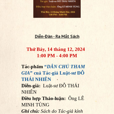
Diễn-Đàn - Ra Mắt Sách
Thứ Bảy, 14 tháng 12, 2024
1:00 PM - 4:00 PM
Tác-phẩm
“
DÂN CHỦ THAM
GIA
” cuả Tác-giả Luật-sư ĐỖ
THÁI NHIÊN
Diễn-giả:
Luật-sư ĐỖ THÁI
NHIÊN
Điều hợp Thảo-luận:
Ông LÊ
MINH TÙNG
Ghi chú:
Sách do Tác-giả kính