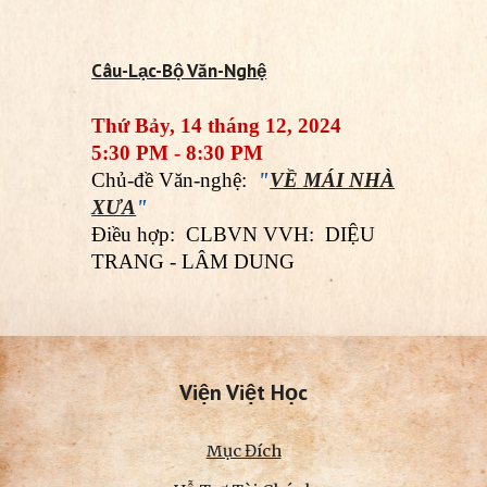
Câu-Lạc-Bộ Văn-Nghệ
Thứ Bảy, 14 tháng 12, 2024
5:30 PM - 8:30 PM
Chủ-đề Văn-nghệ:
"
VỀ MÁI NHÀ
XƯA
"
Điều hợp: CLBVN VVH: DIỆU
TRANG - LÂM DUNG
Viện Việt Học
Mục Đích